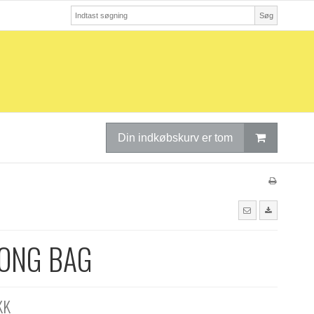
Søg
Din indkøbskurv er tom
LONG BAG
KK